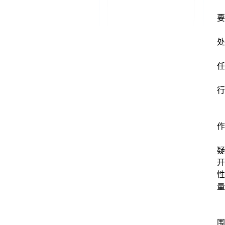
要
处
任
行
作
疑
开
性
量
围