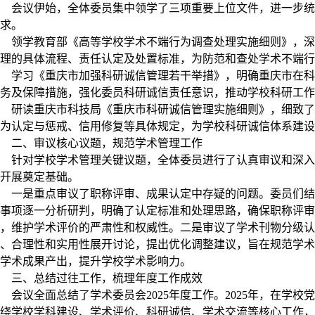
会议伊始，全体委员集中领学了三项重要上位文件，进一步统
求。
领学教育部《高等学校学术不端行为调查处理实施细则》，深
理的具体流程、责任认定及处置标准，为防范和查处学术不端行
学习《重庆市加强科研诚信管理若干举措》，明确重庆市在科
务及保障措施，强化委员科研诚信责任意识，推动学校科研工作
研读重庆市科技局《重庆市科研诚信管理实施细则》，细致了
为认定与惩戒、信用修复等具体规定，为学校科研诚信体系建设
二、审议核心议题，规范学术管理工作
针对学校学术管理关键议题，全体委员进行了认真审议和深入
开展奠定基础。
一是重点审议了职称评审、成果认定中存疑的问题。委员们结
事项逐一分析研判，明确了认定标准和处理思路，确保职称评审
，维护学术评价的严肃性和权威性。二是审议了学术刊物分级认
、合理性和实用性展开讨论，提出优化调整建议，旨在规范学术
学术成果产出，提升学校学术影响力。
三、总结过往工作，梳理年度工作成效
会议全面总结了学术委员会
2025
年度工作。
2025
年，在学校党
绕学校学科建设、学术评价、科研诚信、学术交流等核心工作，