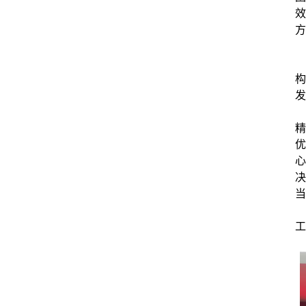
效
方
构
发
精
优
心
决
当
工